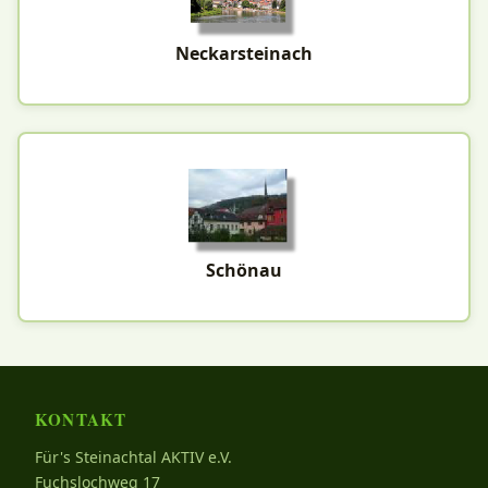
Neckarsteinach
Schönau
KONTAKT
Für's Steinachtal AKTIV e.V.
Fuchslochweg 17