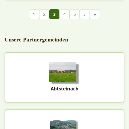
1
2
3
4
5
›
»
Unsere Partnergemeinden
Abtsteinach