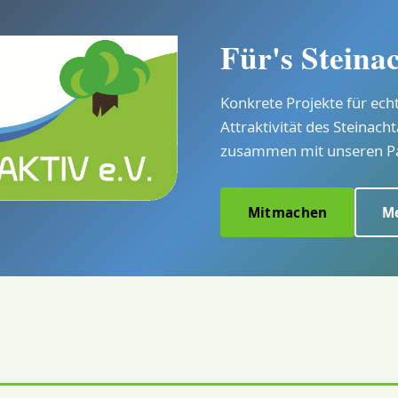
Für's Steina
Konkrete Projekte für ech
Attraktivität des Steinacht
zusammen mit unseren P
Mitmachen
Me